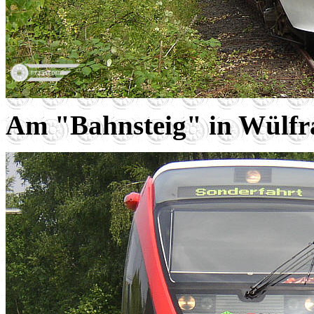
Am "Bahnsteig" in Wülfr