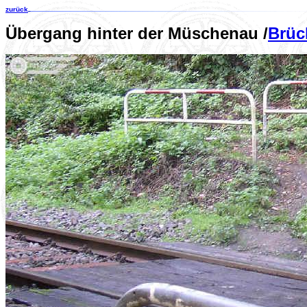
zurück
Übergang hinter der Müschenau /
Brüc